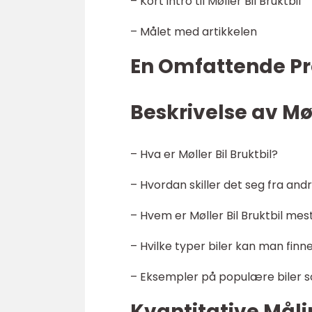
– Kort intro til Møller Bil Bruktbil
– Målet med artikkelen
En Omfattende Pre
Beskrivelse av Møl
– Hva er Møller Bil Bruktbil?
– Hvordan skiller det seg fra and
– Hvem er Møller Bil Bruktbil me
– Hvilke typer biler kan man finne
– Eksempler på populære biler s
Kvantitative Måli