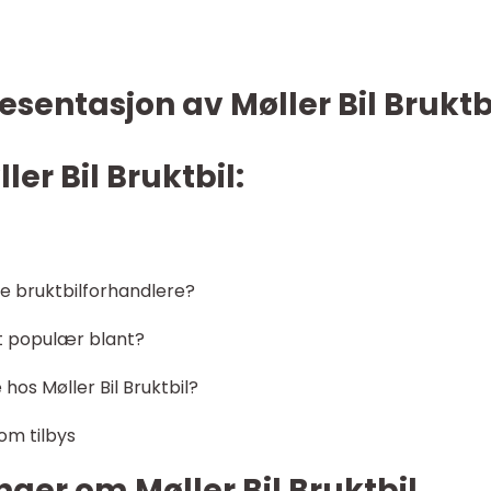
sentasjon av Møller Bil Bruktb
ler Bil Bruktbil:
re bruktbilforhandlere?
st populær blant?
 hos Møller Bil Bruktbil?
om tilbys
nger om Møller Bil Bruktbil