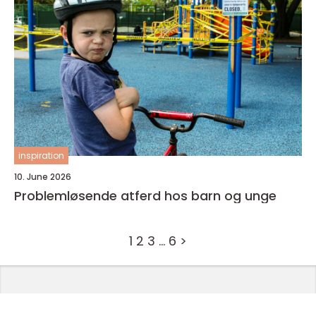
inspiration
10. June 2026
Problemløsende atferd hos barn og unge
1
2
3
…
6
>