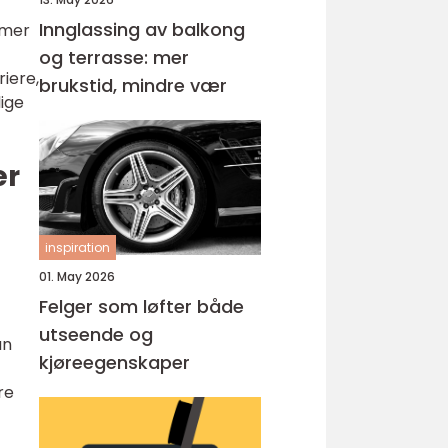
Innglassing av balkong
 mer
og terrasse: mer
iere,
brukstid, mindre vær
lige
er
inspiration
01. May 2026
Felger som løfter både
utseende og
an
kjøreegenskaper
re