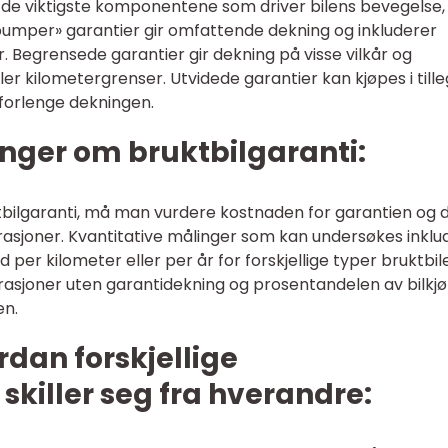
er de viktigste komponentene som driver bilens bevegelse
bumper» garantier gir omfattende dekning og inkluderer
ler. Begrensede garantier gir dekning på visse vilkår og
ler kilometergrenser. Utvidede garantier kan kjøpes i tilleg
 forlenge dekningen.
nger om bruktbilgaranti:
tbilgaranti, må man vurdere kostnaden for garantien og 
asjoner. Kvantitative målinger som kan undersøkes inklu
per kilometer eller per år for forskjellige typer bruktbile
rasjoner uten garantidekning og prosentandelen av bilkj
en.
dan forskjellige
skiller seg fra hverandre: