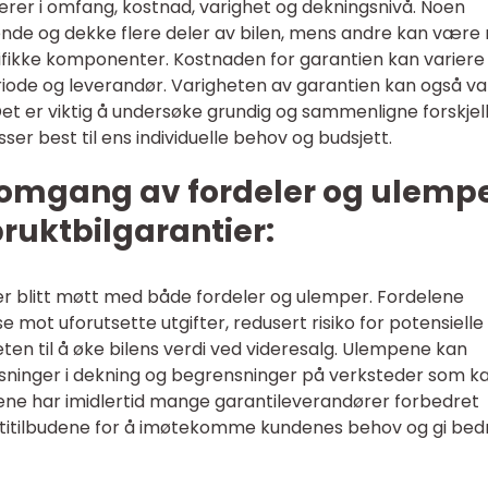
rierer i omfang, kostnad, varighet og dekningsnivå. Noen
de og dekke flere deler av bilen, mens andre kan være
fikke komponenter. Kostnaden for garantien kan variere
riode og leverandør. Varigheten av garantien kan også var
 Det er viktig å undersøke grundig og sammenligne forskjel
er best til ens individuelle behov og budsjett.
nnomgang av fordeler og ulemp
bruktbilgarantier:
ier blitt møtt med både fordeler og ulemper. Fordelene
 mot uforutsette utgifter, redusert risiko for potensielle
n til å øke bilens verdi ved videresalg. Ulempene kan
ninger i dekning og begrensninger på verksteder som k
ene har imidlertid mange garantileverandører forbedret
titilbudene for å imøtekomme kundenes behov og gi bed