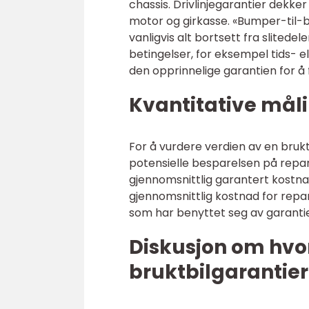
chassis. Drivlinjegarantier dekk
motor og girkasse. «Bumper-til-
vanligvis alt bortsett fra slitede
betingelser, for eksempel tids- el
den opprinnelige garantien for å
Kvantitative måli
For å vurdere verdien av en bruk
potensielle besparelsen på repar
gjennomsnittlig garantert kostnad 
gjennomsnittlig kostnad for repa
som har benyttet seg av garanti
Diskusjon om hvor
bruktbilgarantier 