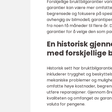
Forskjellige bruktbilgarantier va
garantier kan være mer omfatten
begrensede og fokusere på spesi
avhengig av bilmodell, garantipe
fra noen få måneder til flere år.
garantier for å velge den som pass
En historisk gje
med forskjellige 
Historisk sett har bruktbilgarant
inkluderer trygghet og beskyttelse
mekaniske problemer og mulighete
omfatte høye kostnader, begrens
utføre reparasjoner. Gjennom år
kvaliteten og omfanget av garan
valuta for pengene.