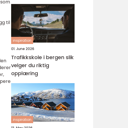
, som
g til
inspiration
01. June 2026
Trafikkskole i bergen slik
den
velger du riktig
derer
opplæring
r,
øpere
inspiration
13. May 2026