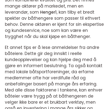
som kombinerer kvalitet og pris. Det finnes
mange aktører på markedet, men en
leverandør, som
Henger1
, kan tilby et bredt
spekter av båthengere som passer til ethvert
behov. Denne aktøren er kjent for sin ekspertise
og kundeservice, noe som kan være en
trygghet når du skal kjøpe en båthenger.
Et annet tips er å lese anmeldelser fra andre
båteiere. Dette gir deg innsikt i reelle
kundeopplevelser og kan hjelpe deg med å
gjøre en informert beslutning. Ta også kontakt
med lokale båtsportforeninger, da erfarne
medlemmer ofte har verdifulle råd og
anbefalinger basert på mange års erfaring.
Med alle disse faktorene i tankene, kan enhver
båteier være trygg på at båthengeren de
velger ikke bare er et brukbart verktøy, men
også en investering i mange års sikker og