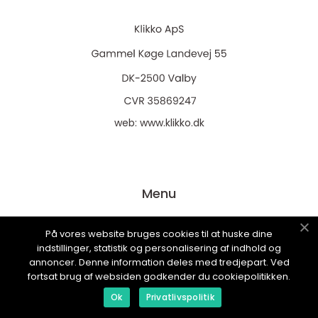
web:
www.klikko.dk
Menu
På vores website bruges cookies til at huske dine
Reklame
indstillinger, statistik og personalisering af indhold og
annoncer. Denne information deles med tredjepart. Ved
Om oss
fortsat brug af websiden godkender du cookiepolitikken.
Cookies
Ok
Privatlivspolitik
Kontakt Oss