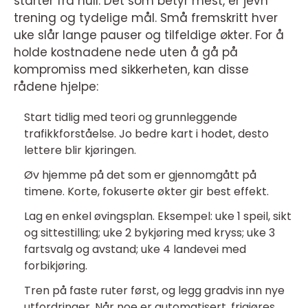
starter fra null. Det som betyr mest, er jevn
trening og tydelige mål. Små fremskritt hver
uke slår lange pauser og tilfeldige økter. For å
holde kostnadene nede uten å gå på
kompromiss med sikkerheten, kan disse
rådene hjelpe:
Start tidlig med teori og grunnleggende
trafikkforståelse. Jo bedre kart i hodet, desto
lettere blir kjøringen.
Øv hjemme på det som er gjennomgått på
timene. Korte, fokuserte økter gir best effekt.
Lag en enkel øvingsplan. Eksempel: uke 1 speil, sikt
og sittestilling; uke 2 bykjøring med kryss; uke 3
fartsvalg og avstand; uke 4 landevei med
forbikjøring.
Tren på faste ruter først, og legg gradvis inn nye
utfordringer. Når noe er automatisert, frigjøres