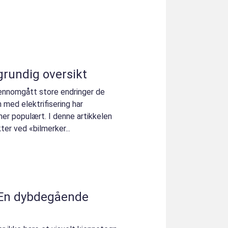
grundig oversikt
gjennomgått store endringer de
n med elektrifisering har
mer populært. I denne artikkelen
kter ved «bilmerker...
 En dybdegående