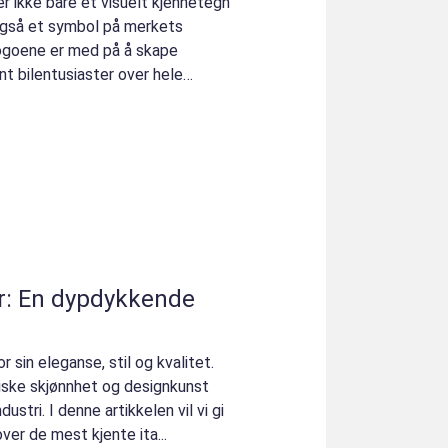
er ikke bare et visuelt kjennetegn
 også et symbol på merkets
 Logoene er med på å skape
nt bilentusiaster over hele
er: En dypdykkende
r sin eleganse, stil og kvalitet.
oniske skjønnhet og designkunst
ndustri. I denne artikkelen vil vi gi
er de mest kjente ita...