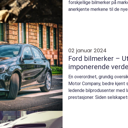
forskjellige bilmerker på mark
anerkjente merkene til de nye
det en b...
02 januar 2024
Ford bilmerker – U
imponerende verde
En overordnet, grundig oversi
Motor Company, bedre kjent s
ledende bilprodusenter med l
prestasjoner. Siden selskapet
kontinuerlig revolusjon...