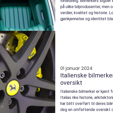
Innledning: Bilmerkers logoer 
på ulike bilprodusenter, men
verdier, kvalitet og historie.
gjenkjennelse og identitet bla
verden. Denne a...
01 januar 2024
Italienske bilmerk
oversikt
Italienske bilmerker er kjent fo
Italias rike historie, arkitekt
har blitt overført til deres bili
deg en omfattende oversikt ov