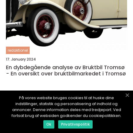
redaktionel
17. January 2024
En dybdegående analyse av Bruktbil Tromsø
- En oversikt over bruktbilmarkedet i Tromsø
På vores website bruges cookies til at huske dine
indstillinger, statistik og personalisering af indhold og
TEKNIKKMOTOR.
no
annoncer. Denne information deles med tredjepart. Ved
fortsat brug af websiden godkender du cookiepolitikken.
Ok
Privatlivspolitik